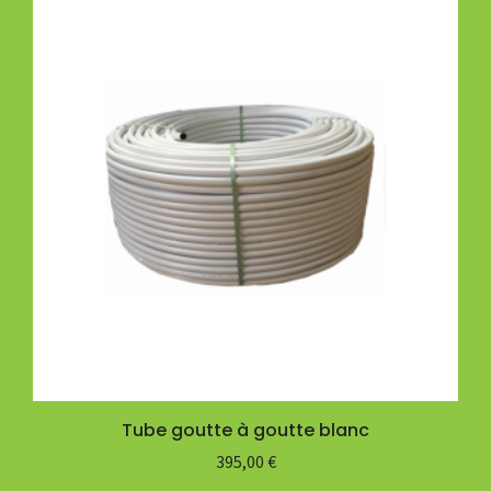
Tube goutte à goutte blanc
395,00
€