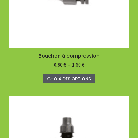
Bouchon à compression
0,80
€
–
1,60
€
CHOIX DES OPTIONS