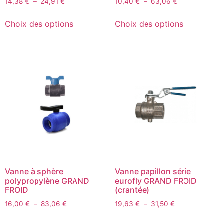
14,38
€
–
24,91
€
10,40
€
–
63,06
€
Choix des options
Choix des options
Vanne à sphère
Vanne papillon série
polypropylène GRAND
eurofly GRAND FROID
FROID
(crantée)
16,00
€
–
83,06
€
19,63
€
–
31,50
€